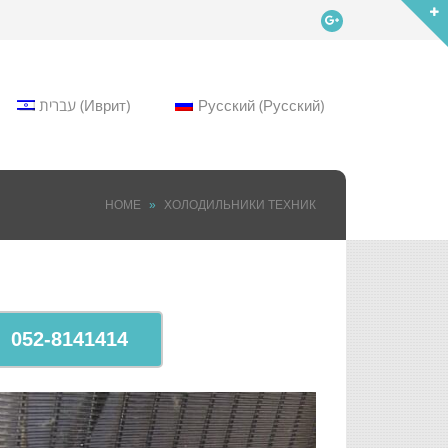
Google+
עברית
(
Иврит
)
Русский
(
Русский
)
HOME
»
ХОЛОДИЛЬНИКИ ТЕХНИК
052-8141414