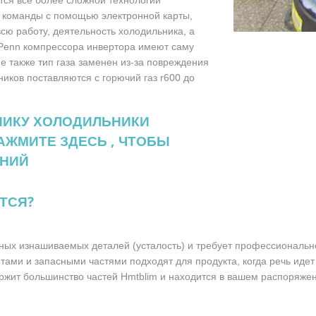
тся все более сложной технологии
й команды с помощью электронной карты,
всю работу, деятельность холодильника, а
m Penn компрессора инвертора имеют саму
ие также тип газа заменен из-за повреждения
иков поставляются с горючий газ r600 до
НИКУ ХОЛОДИЛЬНИКИ
АЖМИТЕ ЗДЕСЬ , ЧТОБЫ
АНИЙ
ТСЯ?
ных изнашиваемых деталей (усталость) и требует профессионально
ми и запасными частями подходят для продукта, когда речь идет 
ржит большинство частей Hmtblim и находится в вашем распоряжен