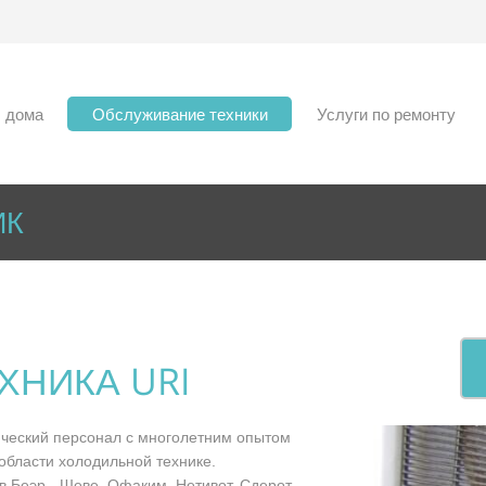
дома
Обслуживание техники
Услуги по ремонту
ИК
ХНИКА URI
нический персонал с многолетним опытом
области холодильной технике.
 Беэр - Шеве, Офаким, Нетивот, Сдерот,